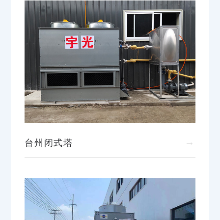
→
台州闭式塔